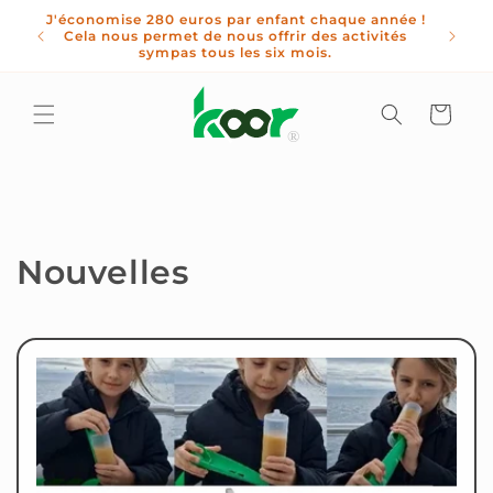
et
J'économise 280 euros par enfant chaque année !
passer
uisez
Cela nous permet de nous offrir des activités
au
ible !
sympas tous les six mois.
contenu
Panier
Nouvelles